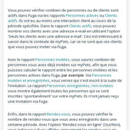
Vous pouvez vérifier combien de personnes ou de clients sont
actifs dans Fuga via les rapports
Personnes actives
ou
Clients
actifs
. Ils ont eu au moins une interaction client au cours de la
période spécifiée. Dans le rapport
Clients actifs
, vous pouvez
montrer vos clients avec une adresse e-mail en utilisant l'option
'Seuls les clients avec une adresse e-mail'. Ceci est intéressant à
savoir dans le contexte de myPets, car ce ne sont que ces clients
que vous pouvez inviter via Fuga.
Avec le rapport
Personnes invitées
, vous saurez combien de
personnes vous avez déjà invitées sur myPets, afin que vous
puissiez calculer le rapport entre les personnes invitées et les
personnes actives dans Fuga,
. Via
Personnes
par exemple
invitées et enregistrées
, vous verrez qui s'est inscrit à la suite de
l'invitation. Le rapport
Personnes enregistrées, non invitées
vous montre également toutes les personnes qui se sont
inscrites 'spontanément' sur votre myPets. Ils n'ont jamais reçu
une invitation via Fuga.
Enfin, dans le rapport
Rendez-vous
, vous pouvez vérifier le
nombre de rendez-vous que vous avez enregistrés dans une
certaine période. Avec l'option 'Rendez-vous en ligne' (Oui/Non),
vous indiquez si Fuga affiche uniquement les rendez-vous en