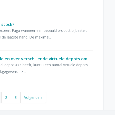
 stock?
ecteert Fuga wanneer een bepaald product bijbesteld
 de laatste hand. De maximal...
Kan ik de stock in mijn depot verdelen over verschillende virtuele depots om de stock in mijn auto en de stock in de consultatieruimte apart te beheren?
ieel depot XYZ heeft, kunt u een aantal virtuele depots
kgegevens => ...
2
3
Volgende »