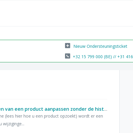
Nieuw Ondersteuningsticket
+32 15 799 000 (BE) // +31 41
Hoe kan ik de uitgaande eenheden van een product aanpassen zonder de historische stock en toedieningshoeveelheden te beïnvloeden en zonder het product te ontgrendelen?
iche (lees hier hoe u een product opzoekt) wordt er een
wijziginge...