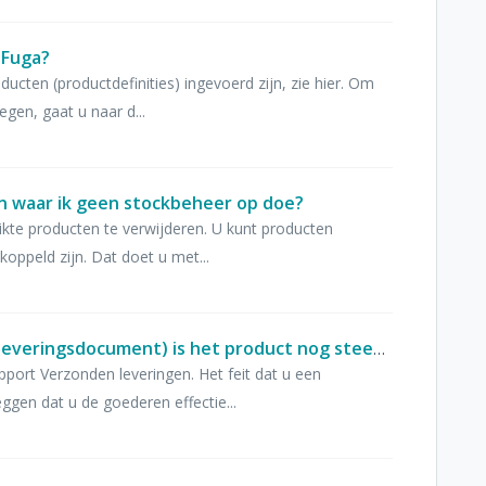
 Fuga?
ducten (productdefinities) ingevoerd zijn, zie hier. Om
egen, gaat u naar d...
n waar ik geen stockbeheer op doe?
ikte producten te verwijderen. U kunt producten
oppeld zijn. Dat doet u met...
Na het inlezen van een levering (leveringsdocument) is het product nog steeds niet beschikbaar in de consultatie? Hoe komt dit?
port Verzonden leveringen. Het feit dat u een
ggen dat u de goederen effectie...