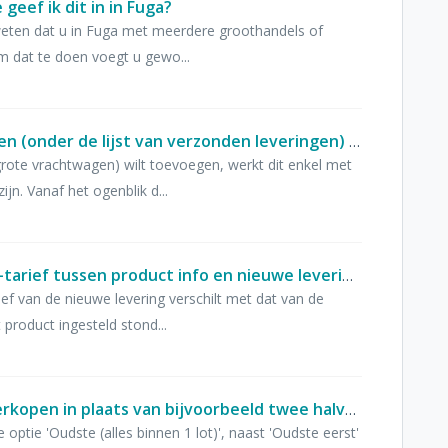
geef ik dit in in Fuga?
 weten dat u in Fuga met meerdere groothandels of
Om dat te doen voegt u gewo...
Bij het opslaan van geleverde loten (onder de lijst van verzonden leveringen) zie ik geen producten wanneer ik op de grote vrachtwagen klik. Hoe komt dit?
rote vrachtwagen) wilt toevoegen, werkt dit enkel met
jn. Vanaf het ogenblik d...
Ik krijg de melding 'Afwijking btw-tarief tussen product info en nieuwe levering (…)' wanneer ik de stock probeer in te laden. Wat betekent deze melding en hoe is het op te lossen?
ef van de nieuwe levering verschilt met dat van de
 product ingesteld stond...
Ik zou graag een volledig flesje verkopen in plaats van bijvoorbeeld twee halve flesjes. Hoe kan ik dit instellen?
optie 'Oudste (alles binnen 1 lot)', naast 'Oudste eerst'