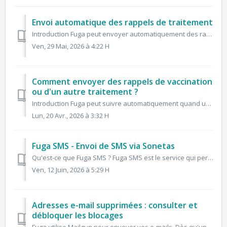
Envoi automatique des rappels de traitement
Introduction Fuga peut envoyer automatiquement des rappels de vaccination et d'autres rappels de traitement à vos clients. Vous pouvez activer cette fo...
Ven, 29 Mai, 2026 à 4:22 H
Comment envoyer des rappels de vaccination
ou d'un autre traitement ?
Introduction Fuga peut suivre automatiquement quand un animal doit être traité à nouveau (vaccination, contraception, traitement de produit, etc.). Sur cet...
Lun, 20 Avr., 2026 à 3:32 H
Fuga SMS - Envoi de SMS via Sonetas
Qu'est-ce que Fuga SMS ? Fuga SMS est le service qui permet à votre cabinet d'envoyer des SMS facilement et à moindre coût (un crédit SMS en Bel...
Ven, 12 Juin, 2026 à 5:29 H
Adresses e-mail supprimées : consulter et
débloquer les blocages